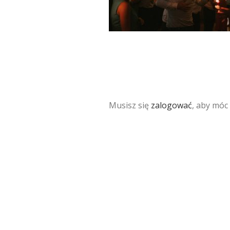
Musisz się
zalogować
, aby móc