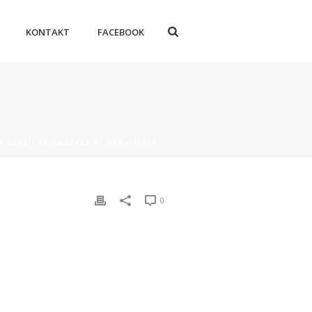
KONTAKT
FACEBOOK
M-NASZ-LUB-AGACYKA.PL-383-OF-454
0