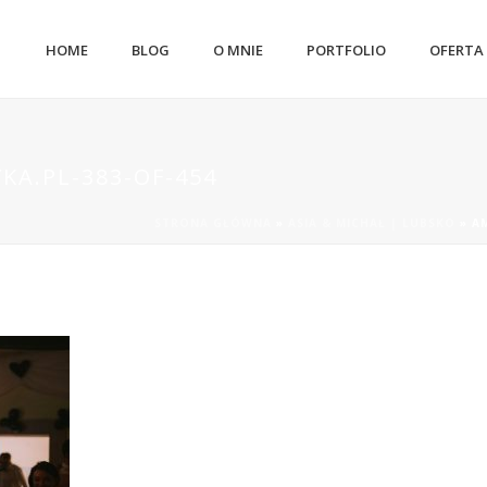
HOME
BLOG
O MNIE
PORTFOLIO
OFERTA
KA.PL-383-OF-454
STRONA GŁÓWNA
»
ASIA & MICHAŁ | LUBSKO
»
A