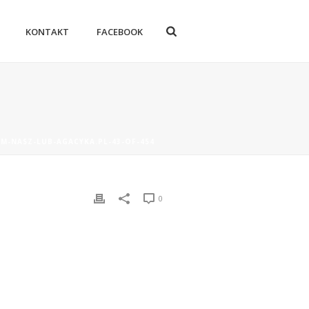
KONTAKT
FACEBOOK
AM-NASZ-LUB-AGACYKA.PL-43-OF-454
0