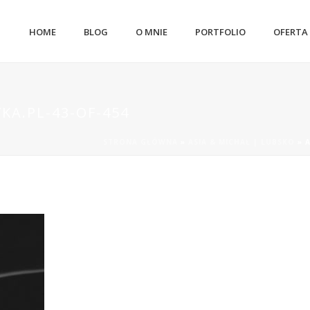
HOME
BLOG
O MNIE
PORTFOLIO
OFERTA
KA.PL-43-OF-454
STRONA GŁÓWNA
»
ASIA & MICHAŁ | LUBSKO
»