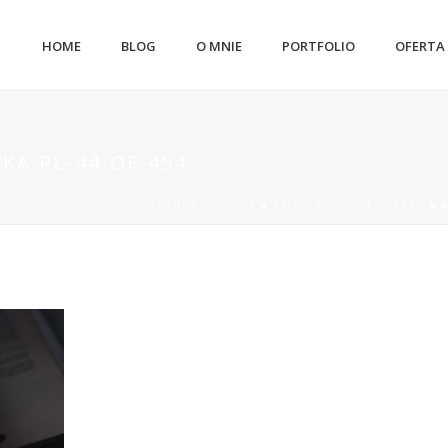
HOME
BLOG
O MNIE
PORTFOLIO
OFERTA
KA.PL-44-OF-454
STRONA GŁÓWNA
»
ASIA & MICHAŁ | LUBSKO
»