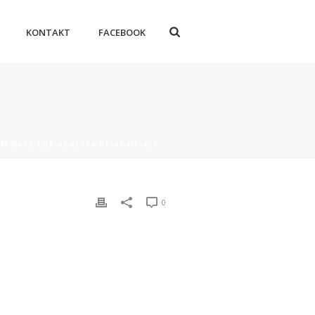
KONTAKT
FACEBOOK
AM-NASZ-LUB-AGACYKA.PL-44-OF-454
0