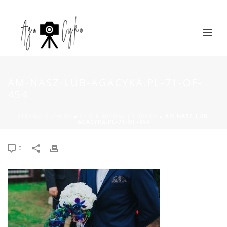
AM-NASZ-LUB-AGACYKA.PL-71-OF-
454
STRONA GŁÓWNA
»
ASIA & MICHAŁ | LUBSKO
»
AM-NASZ-LUB-
AGACYKA.PL-71-OF-454
0