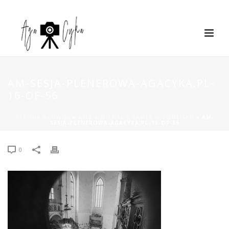
AM-SESJA-PLENEROWA-AGACYKA.PL-
16-OF-56
STRONA GŁÓWNA
»
ASIA & MICHAŁ | ZAMEK W SIEDLISKU
»
AM-
SESJA-PLENEROWA-AGACYKA.PL-16-OF-56
0