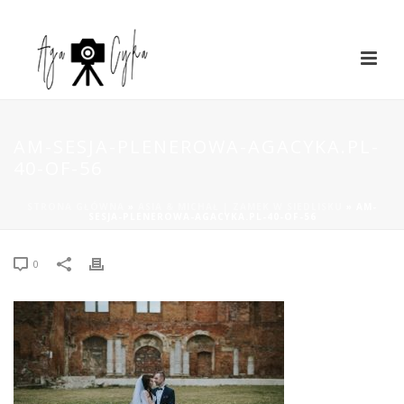
AM-SESJA-PLENEROWA-AGACYKA.PL-
40-OF-56
STRONA GŁÓWNA
»
ASIA & MICHAŁ | ZAMEK W SIEDLISKU
»
AM-
SESJA-PLENEROWA-AGACYKA.PL-40-OF-56
0