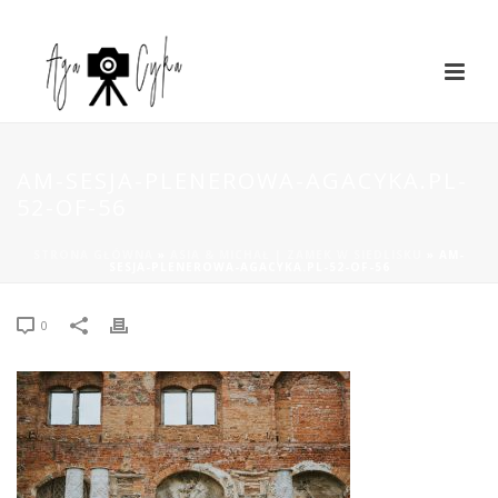
AM-SESJA-PLENEROWA-AGACYKA.PL-
52-OF-56
STRONA GŁÓWNA
»
ASIA & MICHAŁ | ZAMEK W SIEDLISKU
»
AM-
SESJA-PLENEROWA-AGACYKA.PL-52-OF-56
0