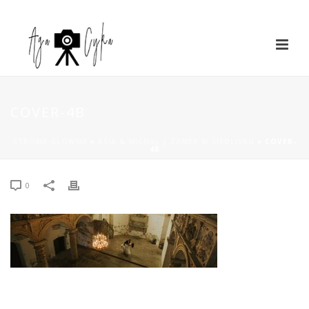
COVER-4B
STRONA GŁÓWNA
»
ASIA & MICHAŁ | ZAMEK W SIEDLISKU
»
COVER-
4B
0