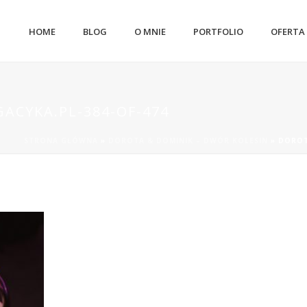
HOME
BLOG
O MNIE
PORTFOLIO
OFERTA
ACYKA.PL-384-OF-474
STRONA GŁÓWNA
»
DOROTA & DOMINIK – DWÓR KOLESIN
»
DOROT