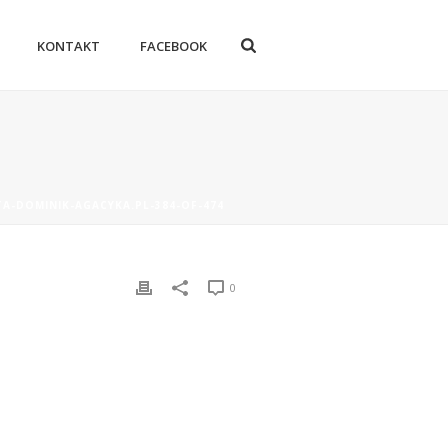
KONTAKT
FACEBOOK
A-DOMINIK-AGACYKA.PL-384-OF-474
0