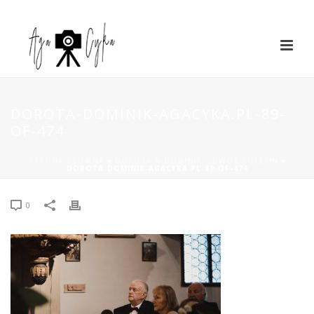
DOROTA-DOMINIK-AGACYKA.PL-89-
OF-474
STRONA GŁÓWNA
»
DOROTA & DOMINIK – DWÓR KOLESIN
»
DOROTA-DOMINIK-AGACYKA.PL-89-OF-474
0