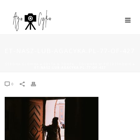
ET-NASZ-LUB-AGACYKA.PL-77-OF-427
STRONA GŁÓWNA
»
EDYTA & TOMEK – FOLWARK W PIETRZYKOWIE
»
ET-NASZ-LUB-AGACYKA.PL-77-OF-427
0