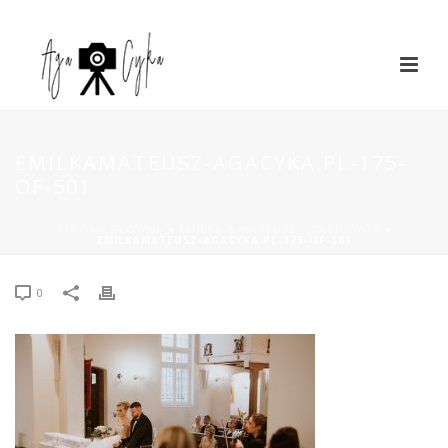
EMILKAMATEUSZ-AGACYKA.PL-175-
OF-501
STRONA GŁÓWNA
»
EMILKA & MATEUSZ – ŻABI DWÓR
»
EMILKAMATEUSZ-AGACYKA.PL-175-OF-501
0