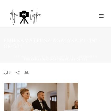
EMILKAMATEUSZ-AGACYKA.PL-191-
OF-501
STRONA GŁÓWNA
»
EMILKA & MATEUSZ – ŻABI DWÓR
»
EMILKAMATEUSZ-AGACYKA.PL-191-OF-501
0