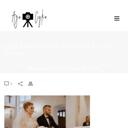
EMILKAMATEUSZ-AGACYKA.PL-191-
OF-501
STRONA GŁÓWNA
»
EMILKA & MATEUSZ – ŻABI DWÓR
»
EMILKAMATEUSZ-AGACYKA.PL-191-OF-501
0