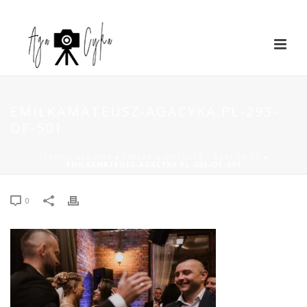
EMILKAMATEUSZ-AGACYKA.PL-293-
OF-501
STRONA GŁÓWNA
»
EMILKA & MATEUSZ – ŻABI DWÓR
»
EMILKAMATEUSZ-AGACYKA.PL-293-OF-501
0