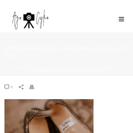
EMILKAMATEUSZ-AGACYKA.PL-65-OF-
501
STRONA GŁÓWNA
»
EMILKA & MATEUSZ – ŻABI DWÓR
»
EMILKAMATEUSZ-AGACYKA.PL-65-OF-501
0