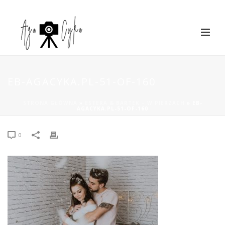
EB-AGACYKA.PL-51-OF-160
STRONA GŁÓWNA
»
ESTERA & BARTEK – W PIERZACH
»
EB-
AGACYKA.PL-51-OF-160
0