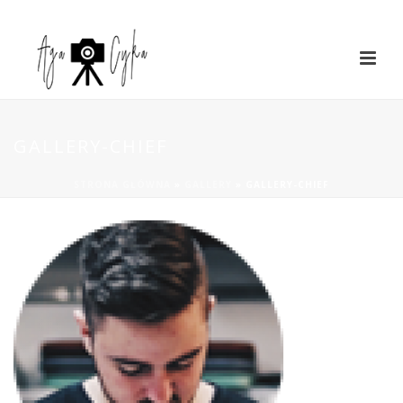
GALLERY-CHIEF
STRONA GŁÓWNA
»
GALLERY
»
GALLERY-CHIEF