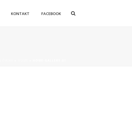
KONTAKT
FACEBOOK
GŁÓWNA
»
HOME
»
HOME-GALLERY-01