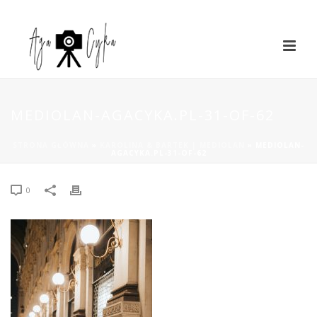
MEDIOLAN-AGACYKA.PL-31-OF-62
STRONA GŁÓWNA
»
KAROLINA & BARTEK | MEDIOLAN
»
MEDIOLAN-
AGACYKA.PL-31-OF-62
0