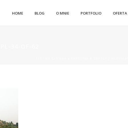
HOME
BLOG
O MNIE
PORTFOLIO
OFERTA
PL-34-OF-62
STRONA GŁÓWNA
»
KAROLINA & BARTEK | MEDIOLA