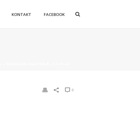
KONTAKT
FACEBOOK
N
»
MEDIOLAN-AGACYKA.PL-34-OF-62
0