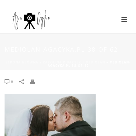
MEDIOLAN-AGACYKA.PL-38-OF-62
STRONA GŁÓWNA
»
KAROLINA & BARTEK | MEDIOLAN
»
MEDIOLAN-
AGACYKA.PL-38-OF-62
0