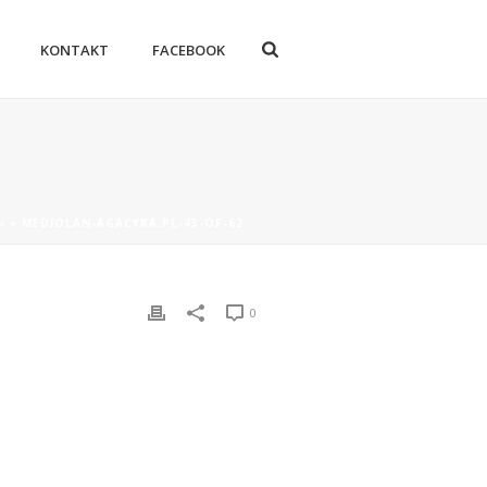
KONTAKT
FACEBOOK
N
»
MEDIOLAN-AGACYKA.PL-43-OF-62
0