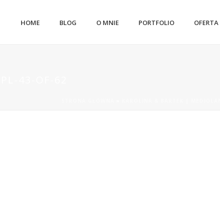
HOME
BLOG
O MNIE
PORTFOLIO
OFERTA
PL-43-OF-62
STRONA GŁÓWNA
»
KAROLINA & BARTEK | MEDIOLA