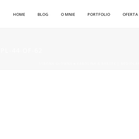
HOME
BLOG
O MNIE
PORTFOLIO
OFERTA
PL-44-OF-62
STRONA GŁÓWNA
»
KAROLINA & BARTEK | MEDIOLA