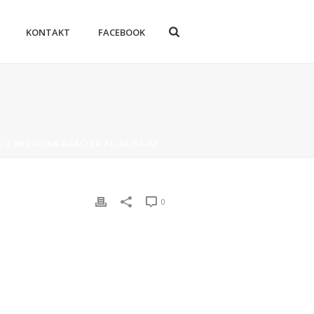
KONTAKT
FACEBOOK
N
»
MEDIOLAN-AGACYKA.PL-44-OF-62
0