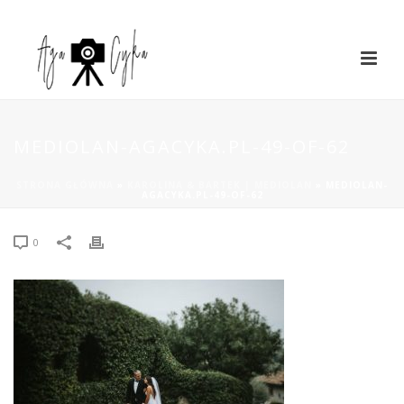
MEDIOLAN-AGACYKA.PL-49-OF-62
STRONA GŁÓWNA
»
KAROLINA & BARTEK | MEDIOLAN
»
MEDIOLAN-
AGACYKA.PL-49-OF-62
0