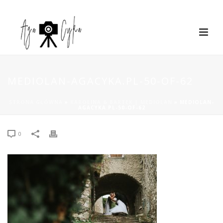
MEDIOLAN-AGACYKA.PL-50-OF-62
STRONA GŁÓWNA
»
KAROLINA & BARTEK | MEDIOLAN
»
MEDIOLAN-
AGACYKA.PL-50-OF-62
0