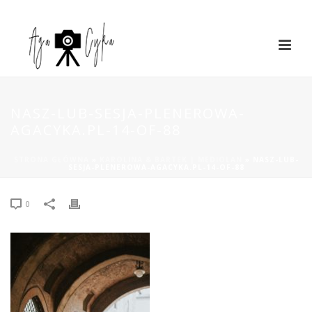
NASZ-LUB-SESJA-PLENEROWA-
AGACYKA.PL-14-OF-88
STRONA GŁÓWNA
»
KAROLINA & BARTEK | MEDIOLAN
»
NASZ-LUB-
SESJA-PLENEROWA-AGACYKA.PL-14-OF-88
0