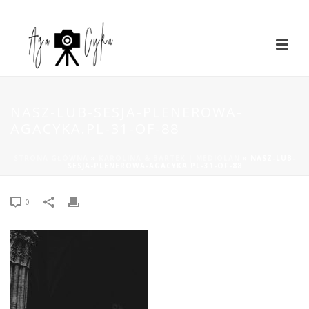
NASZ-LUB-SESJA-PLENEROWA-
AGACYKA.PL-31-OF-88
STRONA GŁÓWNA
»
KAROLINA & BARTEK | MEDIOLAN
»
NASZ-LUB-
SESJA-PLENEROWA-AGACYKA.PL-31-OF-88
0