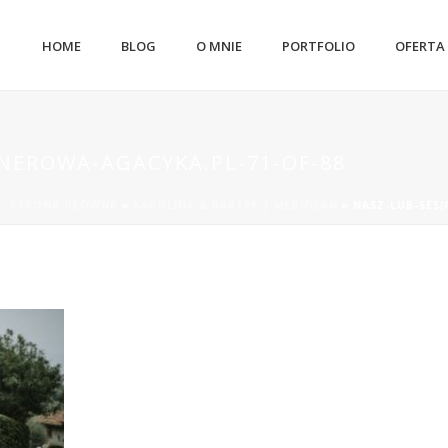
HOME
BLOG
O MNIE
PORTFOLIO
OFERTA
ENEROWA-AGACYKA.PL-71-OF-88
STRONA GŁÓWNA
»
KAROLINA & BARTEK | MEDIOLAN
»
NASZ-LUB-SESJ