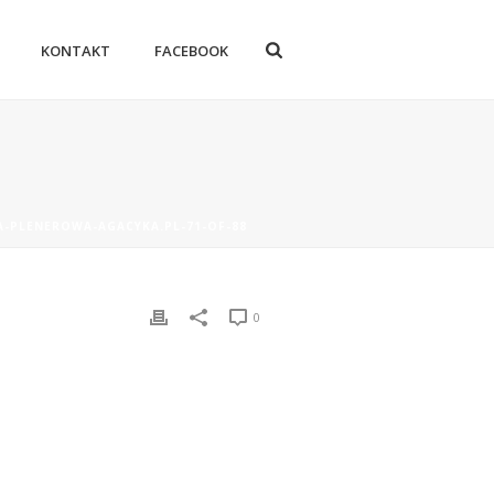
KONTAKT
FACEBOOK
A-PLENEROWA-AGACYKA.PL-71-OF-88
0