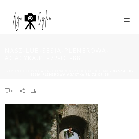
NASZ-LUB-SESJA-PLENEROWA-
AGACYKA.PL-72-OF-88
STRONA GŁÓWNA
»
KAROLINA & BARTEK | MEDIOLAN
»
NASZ-LUB-
SESJA-PLENEROWA-AGACYKA.PL-72-OF-88
0