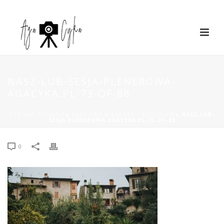
NASZ-LUB-SESJA-PLENEROWA-
AGACYKA.PL-73-OF-88
STRONA GŁÓWNA
»
KAROLINA & BARTEK | MEDIOLAN
»
NASZ-LUB-
SESJA-PLENEROWA-AGACYKA.PL-73-OF-88
0