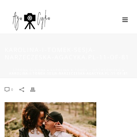
KAROLINA-I-TOMEK-SESJA-
NARZECZESKA-AGACYKA.PL-11-OF-81
STRONA GŁÓWNA
»
KAROLINA & TOMEK – WRZOSOWISKO
»
KAROLINA-I-TOMEK-SESJA-NARZECZESKA-AGACYKA.PL-11-OF-81
0