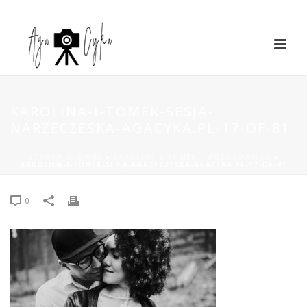
KAROLINA-I-TOMEK-SESJA-
NARZECZESKA-AGACYKA.PL-17-OF-81
STRONA GŁÓWNA
»
KAROLINA & TOMEK – WRZOSOWISKO
»
KAROLINA-I-TOMEK-SESJA-NARZECZESKA-AGACYKA.PL-17-OF-81
0