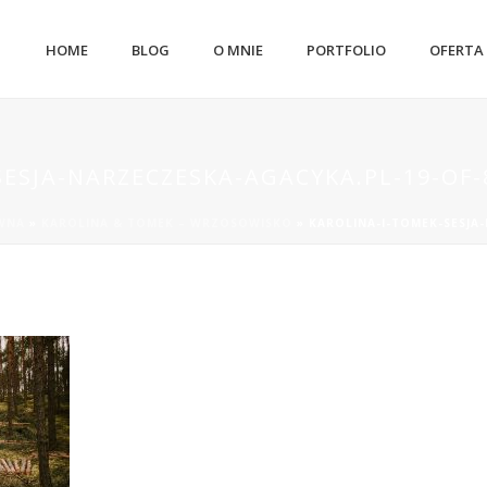
HOME
BLOG
O MNIE
PORTFOLIO
OFERTA
ESJA-NARZECZESKA-AGACYKA.PL-19-OF-
WNA
»
KAROLINA & TOMEK – WRZOSOWISKO
»
KAROLINA-I-TOMEK-SESJA