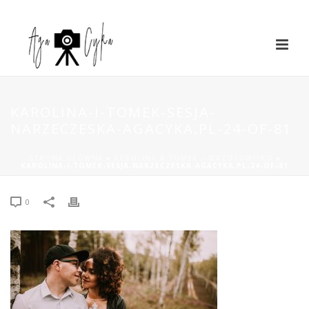
KAROLINA-I-TOMEK-SESJA-
NARZECZESKA-AGACYKA.PL-24-OF-81
STRONA GŁÓWNA
»
KAROLINA & TOMEK – WRZOSOWISKO
»
KAROLINA-I-TOMEK-SESJA-NARZECZESKA-AGACYKA.PL-24-OF-81
0