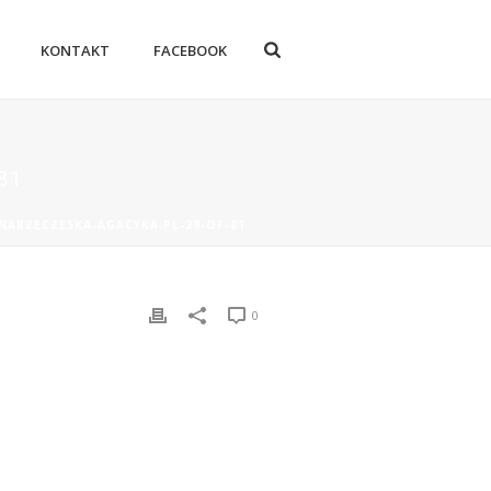
KONTAKT
FACEBOOK
81
-NARZECZESKA-AGACYKA.PL-29-OF-81
0