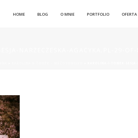
HOME
BLOG
O MNIE
PORTFOLIO
OFERTA
ESJA-NARZECZESKA-AGACYKA.PL-29-OF-
WNA
»
KAROLINA & TOMEK – WRZOSOWISKO
»
KAROLINA-I-TOMEK-SESJA