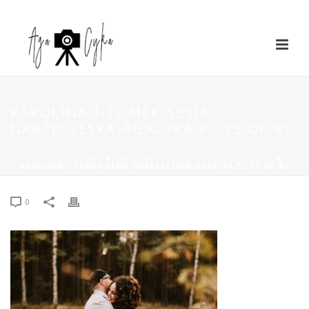
KAROLINA-I-TOMEK-SESJA-
NARZECZESKA-AGACYKA.PL-35-OF-81
STRONA GŁÓWNA
»
KAROLINA & TOMEK – WRZOSOWISKO
»
KAROLINA-I-TOMEK-SESJA-NARZECZESKA-AGACYKA.PL-35-OF-81
0