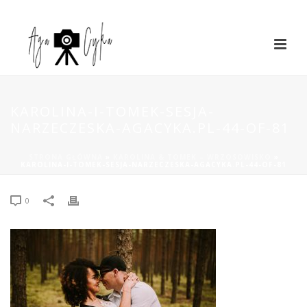
KAROLINA-I-TOMEK-SESJA-
NARZECZESKA-AGACYKA.PL-44-OF-81
STRONA GŁÓWNA
»
KAROLINA & TOMEK – WRZOSOWISKO
»
KAROLINA-I-TOMEK-SESJA-NARZECZESKA-AGACYKA.PL-44-OF-81
0