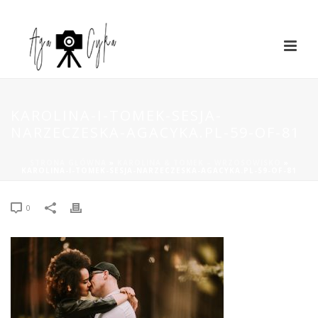
KAROLINA-I-TOMEK-SESJA-
NARZECZESKA-AGACYKA.PL-59-OF-81
STRONA GŁÓWNA
»
KAROLINA & TOMEK – WRZOSOWISKO
»
KAROLINA-I-TOMEK-SESJA-NARZECZESKA-AGACYKA.PL-59-OF-81
0