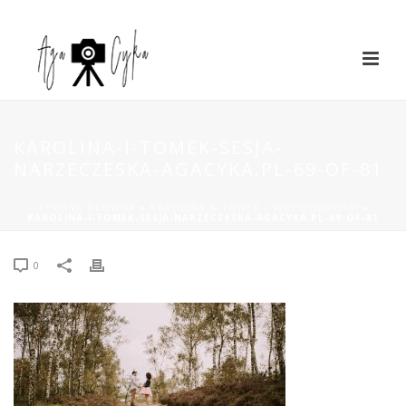
KAROLINA-I-TOMEK-SESJA-
NARZECZESKA-AGACYKA.PL-69-OF-81
STRONA GŁÓWNA
»
KAROLINA & TOMEK – WRZOSOWISKO
»
KAROLINA-I-TOMEK-SESJA-NARZECZESKA-AGACYKA.PL-69-OF-81
0