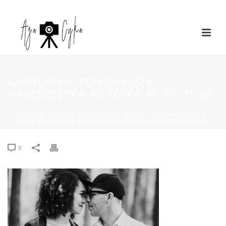
KAROLINA-I-TOMEK-SESJA-
NARZECZESKA-AGACYKA.PL-75-OF-81
STRONA GŁÓWNA
»
KAROLINA & TOMEK – WRZOSOWISKO
»
KAROLINA-I-TOMEK-SESJA-NARZECZESKA-AGACYKA.PL-75-OF-81
0