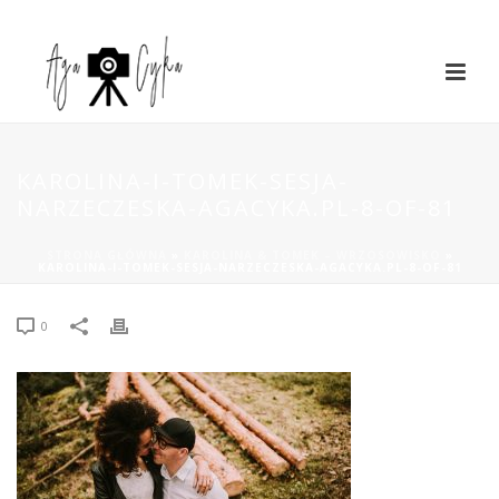
KAROLINA-I-TOMEK-SESJA-
NARZECZESKA-AGACYKA.PL-8-OF-81
STRONA GŁÓWNA
»
KAROLINA & TOMEK – WRZOSOWISKO
»
KAROLINA-I-TOMEK-SESJA-NARZECZESKA-AGACYKA.PL-8-OF-81
0