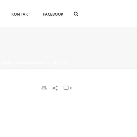
KONTAKT
FACEBOOK
»
SESJA-CIOWA-AGACYKA.PL-18-OF-70
0