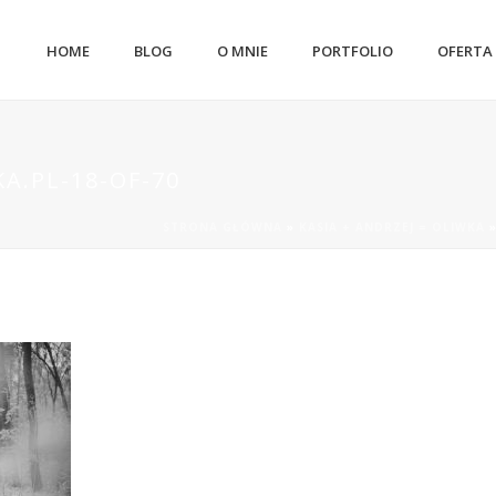
HOME
BLOG
O MNIE
PORTFOLIO
OFERTA
A.PL-18-OF-70
STRONA GŁÓWNA
»
KASIA + ANDRZEJ = OLIWKA