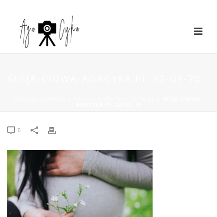
SESJA-CIOWA-AGACYKA.PL-22-OF-70
STRONA GŁÓWNA
»
KASIA + ANDRZEJ = OLIWKA
»
SESJA-CIOWA-
AGACYKA.PL-22-OF-70
0