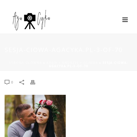
SESJA-CIOWA-AGACYKA.PL-3-OF-70
STRONA GŁÓWNA
»
KASIA + ANDRZEJ = OLIWKA
»
SESJA-CIOWA-
AGACYKA.PL-3-OF-70
0