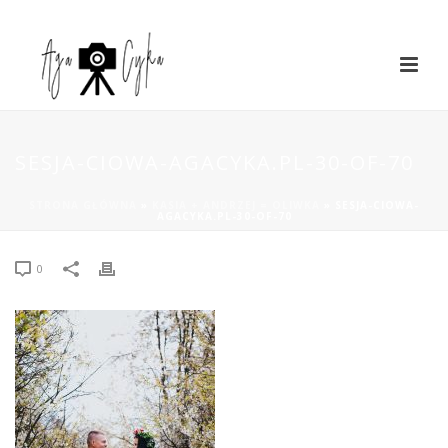
SESJA-CIOWA-AGACYKA.PL-30-OF-70
STRONA GŁÓWNA
»
KASIA + ANDRZEJ = OLIWKA
»
SESJA-CIOWA-
AGACYKA.PL-30-OF-70
0