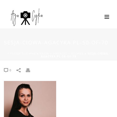
SESJA-CIOWA-AGACYKA.PL-50-OF-70
STRONA GŁÓWNA
»
KASIA + ANDRZEJ = OLIWKA
»
SESJA-CIOWA-
AGACYKA.PL-50-OF-70
0