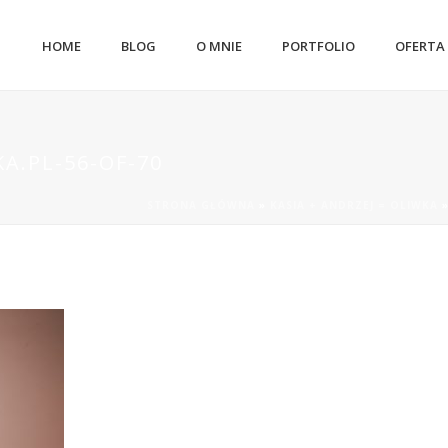
HOME
BLOG
O MNIE
PORTFOLIO
OFERTA
A.PL-56-OF-70
STRONA GŁÓWNA
»
KASIA + ANDRZEJ = OLIWKA