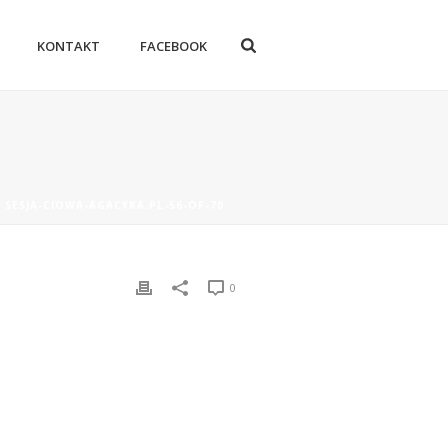
KONTAKT
FACEBOOK
»
SESJA-CIOWA-AGACYKA.PL-56-OF-70
0