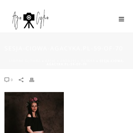
SESJA-CIOWA-AGACYKA.PL-59-OF-70
STRONA GŁÓWNA
»
KASIA + ANDRZEJ = OLIWKA
»
SESJA-CIOWA-
AGACYKA.PL-59-OF-70
0