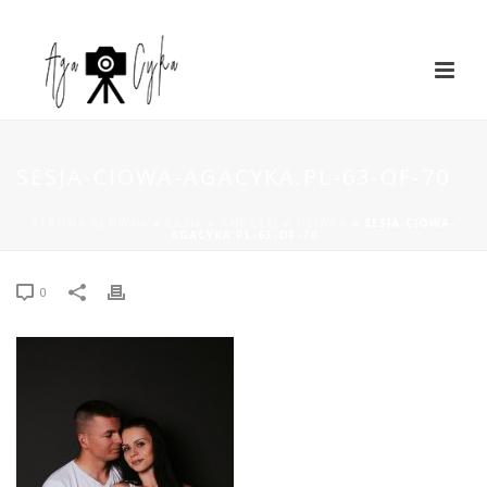
SESJA-CIOWA-AGACYKA.PL-63-OF-70
STRONA GŁÓWNA
»
KASIA + ANDRZEJ = OLIWKA
»
SESJA-CIOWA-
AGACYKA.PL-63-OF-70
0